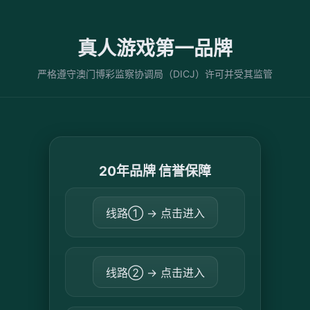
真人游戏第一品牌
严格遵守澳门博彩监察协调局（DICJ）许可并受其监管
20年品牌 信誉保障
线路① → 点击进入
线路② → 点击进入